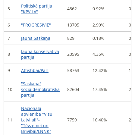
Politiskā partija
5
4362
0.92
%
0
"KPV LV"
6
"PROGRESĪVIE"
13705
2.90
%
0
7
Jaunā Saskaņa
829
0.18
%
0
Jaunā konservatīvā
8
20595
4.35
%
0
partija
9
Attīstībai/Par!
58763
12.42
%
1
"Saskaņa"
10
sociāldemokrātiskā
82604
17.45
%
2
partija
Nacionālā
apvienība "Visu
11
Latvijai!"-
77591
16.40
%
2
"Tēvzemei un
Brīvībai/LNNK"