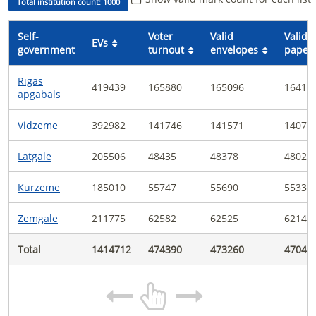
Total institution count
:
1000
Self-
Voter
Valid
Valid
EVs
government
turnout
envelopes
paper
Rīgas
419439
165880
165096
16417
apgabals
Vidzeme
392982
141746
141571
14078
Latgale
205506
48435
48378
48026
Kurzeme
185010
55747
55690
55336
Zemgale
211775
62582
62525
62141
Total
1414712
474390
473260
47046