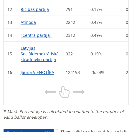
12
Rīcības partija
791
0.17
%
0
13
Atmoda
2242
0.47
%
0
14
"Centra partija"
2312
0.49
%
0
Latvijas
15
Sociāldemokrātiskā
922
0.19
%
0
strādnieku partija
16
Jaunā VIENOTĪBA
124193
26.24
%
2
*
Mark: Percentage is calculated in relation to the number of
valid ballot envelopes.
Show valid mark count for each list