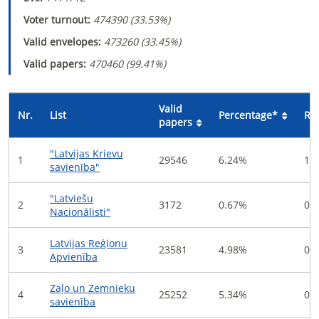
Voter turnout
:
474390
(
33.53
%
)
Valid envelopes
:
473260
(
33.45
%
)
Valid papers
:
470460
(
99.41
%
)
Valid
Nr.
List
Percentage
*
Ra
papers
"Latvijas Krievu
1
29546
6.24
%
1
savienība"
"Latviešu
2
3172
0.67
%
0
Nacionālisti"
Latvijas Reģionu
3
23581
4.98
%
0
Apvienība
Zaļo un Zemnieku
4
25252
5.34
%
0
savienība